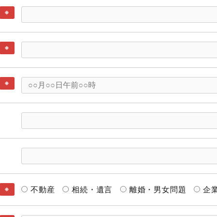
※
※
※
不動産
相続・遺言
離婚・男女問題
企
※