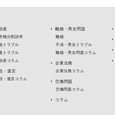
ご利用者様の個人情報を、事前の同意なく第三者提供するこ
。
た場合
動産
離婚・男女問題
保護のために必要がある場合であって、ご本人の同意を得る
有物分割請求
離婚
、利益、名誉、信用等を保護するために必要であると当事務
地トラブル
不貞・男女トラブル
報の開示を事前承認した場合
退トラブル
離婚・男女問題コラム
動産コラム
企業法務
正・追加・削除、利用停止等
続・遺言
企業法務コラム
、開示、訂正・追加・削除、利用停止等のお申し出があった
続・遺言コラム
労働問題
うえ、個人情報保護法の定めに従い遅滞なく対応します。
労働問題コラム
をいただくことがありますので、あらかじめご了承ください
コラム
ついて