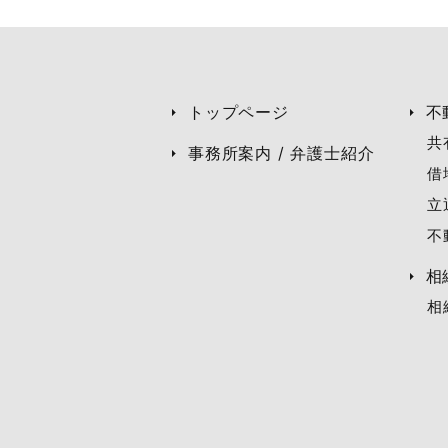
業務受託者に提供するほかは、
各号の場合は除くものとします
●法令に基づき開示を求められ
トップページ
不
●人の生命、身体または財産の
共
事務所案内 / 弁護士紹介
●当事務所または第三者の権利
借
●ご利用者様がご自身の個人情
立
不
3. 個人情報の開示、訂
相
当事務所は、個人情報について
相
方がご本人であることを確認の
また、開示に際しては、手数料
4. アクセス解析ツールに