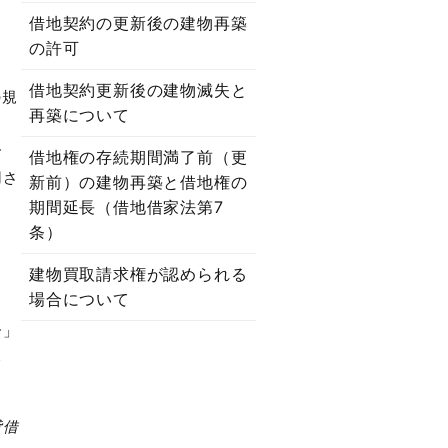
借地契約の更新後の建物再築
の許可
借地契約更新後の建物滅失と
の規
再築について
合
借地権の存続期間満了前（更
用さ
新前）の建物再築と借地権の
期間延長（借地借家法第7
条）
建物買取請求権が認められる
場合について
合」
い
貸借