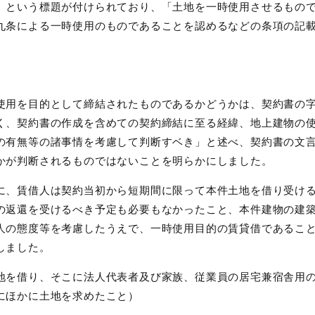
という標題が付けられており、「土地を一時使用させるもの
九条による一時使用のものであることを認めるなどの条項の記
用を目的として締結されたものであるかどうかは、契約書の
く、契約書の作成を含めての契約締結に至る経緯、地上建物の
の有無等の諸事情を考慮して判断すベき」と述べ、契約書の文
かが判断されるものではないことを明らかにしました。
、賃借人は契約当初から短期間に限って本件土地を借り受け
の返還を受けるべき予定も必要もなかったこと、本件建物の建
人の態度等を考慮したうえで、一時使用目的の賃貸借であるこ
しました。
地を借り、そこに法人代表者及び家族、従業員の居宅兼宿舎用
にほかに土地を求めたこと）