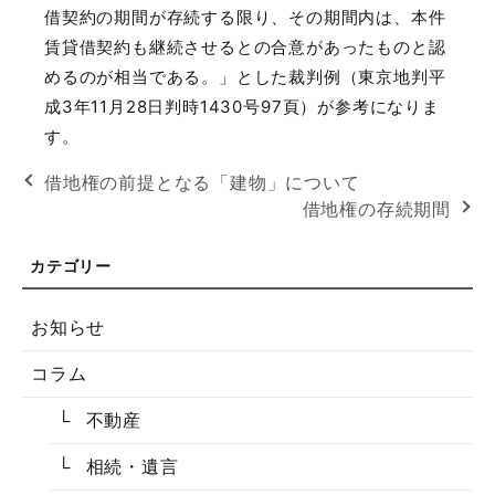
借契約の期間が存続する限り、その期間内は、本件
賃貸借契約も継続させるとの合意があったものと認
めるのが相当である。」とした裁判例（東京地判平
成
3
年
11
月
28
日判時
1430
号
97
頁）が参考になりま
す。
借地権の前提となる「建物」について
借地権の存続期間
お知らせ
コラム
不動産
相続・遺言