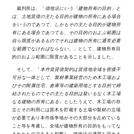
裁判所は、「
借地法にいう「建物所有の目的」と
は、土地賃借の主たる目的が建物の所有にある場合
をいうのであつて、しかもその主たる目的が建物所
有にある場合であつても、その目的のおよぶ範囲は
自ら限度があるものでそれは建物の所有に通常必要
な範囲でなければならない。
」として、建物所有目
的のおよぶ範囲に限度があることを示しました。
そして、「
本件賃貸借契約は賃借地全域を密接不
可分な一体として、製材事業経営のため木工場およ
びその附属住宅、倉庫等の建築用地とする目的で締
結されたものでその主たる目的は疑いもなく木工場
なる建物の所有にある
」としたうえで、木工場の存
立とその利用には原木を貯蔵する土場や製材の立場
が必要であり本件係争地がその大部分を占めている
こと等を考慮し、全域が建物所有の目的をもってな
されたものであると判断し、借地法の適用を認めま