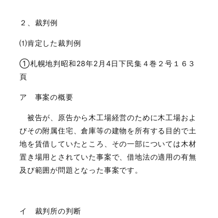
２、裁判例
⑴肯定した裁判例
①札幌地判昭和
28
年
2
月
4
日下民集４巻２号１６３
頁
ア 事案の概要
被告が、原告から木工場経営のために木工場およ
びその附属住宅、倉庫等の建物を所有する目的で土
地を賃借していたところ、その一部については木材
置き場用とされていた事案で、借地法の適用の有無
及び範囲が問題となった事案です。
イ 裁判所の判断