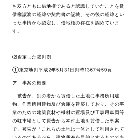
ち双方ともに借地権であると認識していたことを賃
借権譲渡の経緯や契約書の記載、その後の経緯とい
った事情から認定し、借地権の存在を認めていま
す。
⑵否定した裁判例
①東京地判平成
2
年
5
月
31
日判時
1367
号
59
頁
ア 事案の概要
被告が、別の者から賃借した土地に事務所用建
物、作業所用建物及び倉庫を建築しており、その事
業のための建築資材や機材の置場及び工事用車両等
の駐車場として原告から本件土地を賃借した事案
で、被告が「これらの土地は一体として利用されて
いるのであるから、建物所有を目的とするものであ