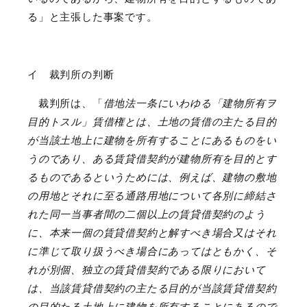
る」と主張した事案です。
イ 裁判所の判断
裁判所は、「
借地法一条にいわゆる「建物所有ヲ
目的トスル」賃借権とは、土地の賃借の主たる目的
が当該土地上に建物を所有することにあるものをい
うのであり、ある賃貸借契約が建物所有を目的とす
るものであるというためには、例えば、建物の敷地
の用地とそれに至る通路用地について各別に締結さ
れた同一当事者間の二個以上の賃貸借契約のよう
に、本来一個の賃貸借契約と解すべき場合又はそれ
に準じて取り扱うべき場合にあってはともかく、そ
れが別個、独立の賃貸借契約である限りにおいて
は、当該賃貸借契約の主たる目的が当該賃貸借契約
の目的たる土地上に建物を所有することにあるので