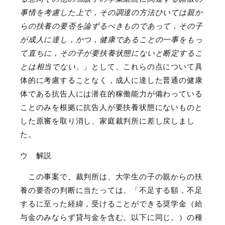
事情を考慮した上で，その調達の方法ひいては親か
らの扶養の要否を論ずるべきものであって，その子
が成人に達し，かつ，健康であることの一事をもっ
て直ちに，その子が要扶養状態にないと断定するこ
とは相当でない。
」として、これらの点について具
体的に考慮することなく，成人に達した普通の健康
体である抗告人には潜在的稼働能力が備わっている
ことのみを根拠に抗告人が要扶養状態にないものと
した原審を取り消し、家庭裁判所に差し戻しまし
た。
ウ 解説
この事案で、裁判所は、大学生の子の親からの扶
養の要否の判断に当たっては、「不足する額，不足
するに至った経緯，受けることができる奨学金（給
与金のみならず貸与金を含む。以下に同じ。）の種