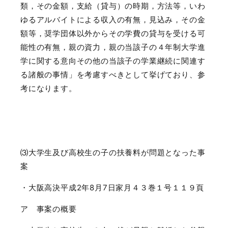
類，その金額，支給（貸与）の時期，方法等，いわ
ゆるアルバイトによる収入の有無，見込み，その金
額等，奨学団体以外からその学費の貸与を受ける可
能性の有無，親の資力，親の当該子の４年制大学進
学に関する意向その他の当該子の学業継続に関連す
る諸般の事情」を考慮すべきとして挙げており、参
考になります。
⑶大学生及び高校生の子の扶養料が問題となった事
案
・大阪高決平成
2
年
8
月
7
日家月４３巻１号１１９頁
ア 事案の概要