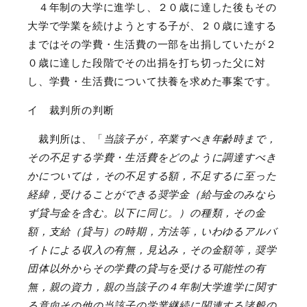
４年制の大学に進学し、２０歳に達した後もその
大学で学業を続けようとする子が、２０歳に達する
まではその学費・生活費の一部を出捐していたが２
０歳に達した段階でその出捐を打ち切った父に対
し、学費・生活費について扶養を求めた事案です。
イ 裁判所の判断
裁判所は、「
当該子が，卒業すべき年齢時まで，
その不足する学費・生活費をどのように調達すべき
かについては，その不足する額，不足するに至った
経緯，受けることができる奨学金（給与金のみなら
ず貸与金を含む。以下に同じ。）の種類，その金
額，支給（貸与）の時期，方法等，いわゆるアルバ
イトによる収入の有無，見込み，その金額等，奨学
団体以外からその学費の貸与を受ける可能性の有
無，親の資力，親の当該子の４年制大学進学に関す
る意向その他の当該子の学業継続に関連する諸般の