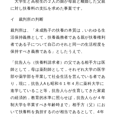
大学生と高校生の２人の娘が母親と離婚した父親
に対し扶養料の支払を求めた事案です。
イ 裁判所の判断
裁判所は、「未成熟子の扶養の本質は，いわゆる生
活保持義務として，扶養義務者である親が扶養権利
者である子について自己のそれと同一の生活程度を
保持すべき義務である」としたうえで、
「抗告人ら（扶養料請求者）の父である相手方は医
師として，母は薬剤師として，それぞれ大学の医学
部や薬学部を卒業して社会生活を営んでいる者であ
り，現に，抗告人
A
も昭和６１年４月に薬科大学に
進学していること等，抗告人らが生育してきた家庭
の経済的，教育的水準に照らせば，抗告人らが４年
制大学を卒業すべき年齢時まで」相手方（父）にお
いて扶養料を負担するのが相当であるとして、
4
年