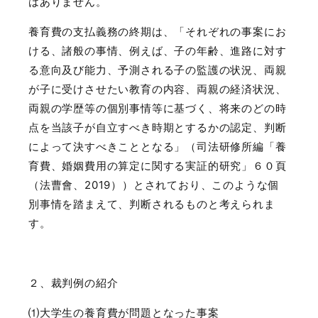
はありません。
養育費の支払義務の終期は、「それぞれの事案にお
ける、諸般の事情、例えば、子の年齢、進路に対す
る意向及び能力、予測される子の監護の状況、両親
が子に受けさせたい教育の内容、両親の経済状況、
両親の学歴等の個別事情等に基づく、将来のどの時
点を当該子が自立すべき時期とするかの認定、判断
によって決すべきこととなる」（司法研修所編「養
育費、婚姻費用の算定に関する実証的研究」６０頁
（法曹會、
2019
））とされており、このような個
別事情を踏まえて、判断されるものと考えられま
す。
２、裁判例の紹介
⑴大学生の養育費が問題となった事案