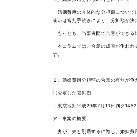
婚姻費用の具体的な分担額については
或いは審判手続きにより、分担額が決
もっとも、当事者間で合意ができる場
本コラムでは、合意の成否が争われる
す。
２、婚姻費用分担額の合意の有無が争
⑴否定した裁判例
・東京地判平成
29
年
7
月
10
日判タ
1452
ア 事案の概要
妻が、夫と別居するに際し、婚姻費