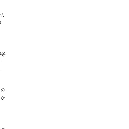
0
万
事
間等
と
か
復の
なか