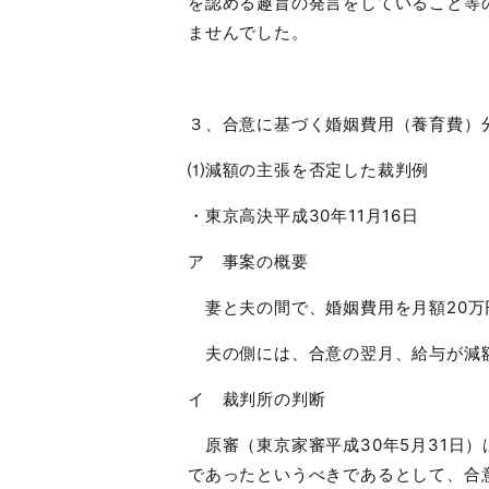
を認める趣旨の発言をしていること等
ませんでした。
３、合意に基づく婚姻費用（養育費）
⑴減額の主張を否定した裁判例
・東京高決平成
30
年
11
月
16
日
ア 事案の概要
妻と夫の間で、婚姻費用を月額
20
万
夫の側には、合意の翌月、給与が減
イ 裁判所の判断
原審（東京家審平成
30
年
5
月
31
日）
であったというべきであるとして、合