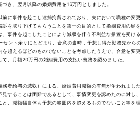
基づき、翌月以降の婚姻費用を
16
万円としました。
前に事件を起こし逮捕拘留されており、夫において職種の変
告訴を取り下げてもらうことを第一の目的として婚姻費用の額
は、事件を起こしたことにより減収を伴う不利益な措置を受け
ーセント余りにとどまり、合意の当時，予想し得た勤務先から
内を超えるほどのものでないことを考慮したうえで、合意を変
して、月額
20
万円の婚姻費用の支払い義務を認めました。
務者給与の減収）による、婚姻費用減額の有無が争われまし
予見することは困難であるとして、事情変更を認めたのに対し
こと、減額幅自体も予想の範囲内を超えるものでないこと等を