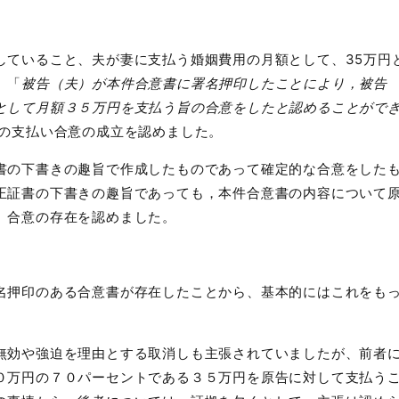
ていること、夫が妻に支払う婚姻費用の月額として、
35
万円
、「
被告（夫）が本件合意書に署名押印したことにより，被告
として月額３５万円を支払う旨の合意をしたと認めることがで
の支払い合意の成立を認めました。
の下書きの趣旨で作成したものであって確定的な合意をした
正証書の下書きの趣旨であっても，本件合意書の内容について
、合意の存在を認めました。
押印のある合意書が存在したことから、基本的にはこれをも
効や強迫を理由とする取消しも主張されていましたが、前者
０万円の７０パーセントである３５万円を原告に対して支払う