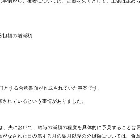
の事情から、後者については、証拠を欠くとして、主張は認め
分担額の増減額
円とする合意書面が作成されていた事案です。
額されているという事情がありました。
は、夫において、給与の減額の程度を具体的に予見することは
意がなされた日の属する月の翌月以降の分担額については、合