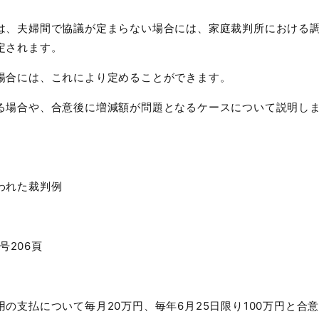
、夫婦間で協議が定まらない場合には、家庭裁判所における
定されます。
合には、これにより定めることができます。
場合や、合意後に増減額が問題となるケースについて説明し
われた裁判例
号
206
頁
用の支払について毎月
20
万円、毎年
6
月
25
日限り
100
万円と合