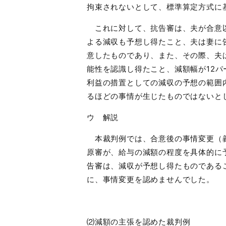
拘束されないとして、標準算定方式に
これに対して、抗告審は、夫が合意以
よる減収も予想し得たこと、夫は妻に
意したものであり、また、その際、夫
能性を認識し得たこと、減額幅が
12
パ
利益の措置としての減収の予想の範囲
るほどの事情が生じたものではないと
ウ 解説
本裁判例では、合意後の事情変更（義
原審が、給与の減額の程度を具体的に
告審は、減収が予想し得たものである
に、事情変更を認めませんでした。
⑵減額の主張を認めた裁判例