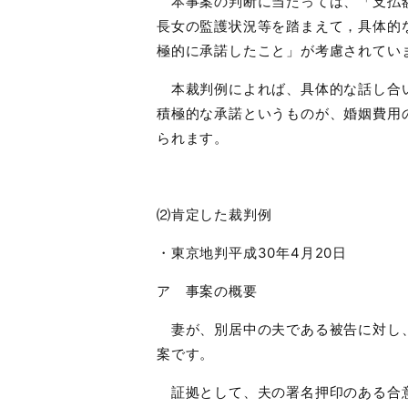
本事案の判断に当たっては、「支払額
長女の監護状況等を踏まえて，具体的
極的に承諾したこと」が考慮されてい
本裁判例によれば、具体的な話し合い
積極的な承諾というものが、婚姻費用
られます。
⑵肯定した裁判例
・東京地判平成
30
年
4
月
20
日
ア 事案の概要
妻が、別居中の夫である被告に対し、
案です。
証拠として、夫の署名押印のある合