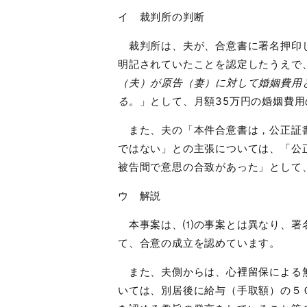
イ 裁判所の判断
裁判所は、夫が、合意書に署名押印し
明記されていたことを認定したうえで
（夫）が原告（妻）に対して婚姻費用
る。
」として、月額
35
万円の婚姻費用
また、夫の「本件合意書は，公正証書
ではない」との主張については、「公
被告間で意思の合致があった」として
ウ 解説
本事案は、⑴の事案とは異なり、署名
て、合意の成立を認めています。
また、夫側からは、心裡留保による無
いては、別居後に給与（手取額）の５