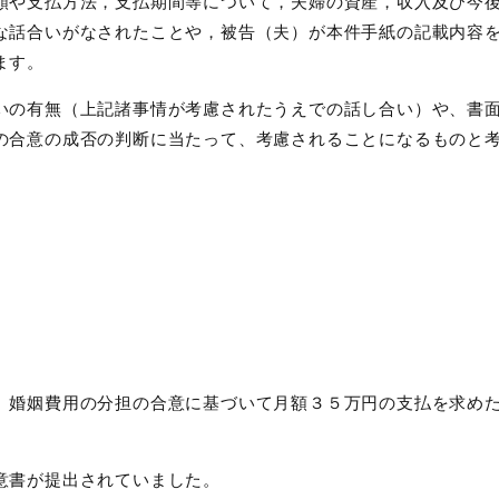
や支払方法，支払期間等について，夫婦の資産，収入及び今
な話合いがなされたことや，被告（夫）が本件手紙の記載内容
ます。
の有無（上記諸事情が考慮されたうえでの話し合い）や、書
の合意の成否の判断に当たって、考慮されることになるものと
婚姻費用の分担の合意に基づいて月額３５万円の支払を求め
意書が提出されていました。