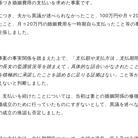
基づき婚姻費用の支払いを求めた事案です。
つき、夫から異議が述べられなかったこと、
100
万円や月々
2
たこと、月々
20
万円の婚姻費用を一時期自ら支払ったこと等の
主張しました。
事案の事実関係を踏まえた上で、「
支払額や支払方法，支払期
の長女の監護状況等を踏まえて，具体的な話合いがなされたこ
を積極的に承諾したことを認めるに足りる証拠はない
」こと等
えないと判断しました。
支払いを続けたことについては、当初は妻との婚姻関係の修
婚成立のために行っていたものにすぎないとして、異議を述べ
の成立の推認も否定しました。