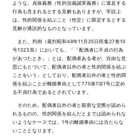
ような、貞操義務（性的信義誠実義務）に違反する
行為も含まれるとする見解もありますが、学説上
は、性的関係を結ぶこと（性交）に限定するとする
見解が通説的なものとなっています。
また、判例（最判昭和
48
年
11
月
25
日民集
27
巻
10
号
1323
頁）においても、「「配偶者に不貞の行為
があつたとき。」とは、配偶者ある者が、自由な意
思にもとづいて、配偶者以外の者と性的関係を結ぶ
ことをいう」としており、配偶者以外の者と性的関
係を結ぶことが離婚事由として
770
条
1
項
1
号に定め
る不貞行為であるとされています。
そのため、配偶者以外の者と親密な交際が認めら
れるものの、性的関係を結んだとまでは認められな
いようなケースでは、
1
号の離婚事由には当たらな
いこととなります。