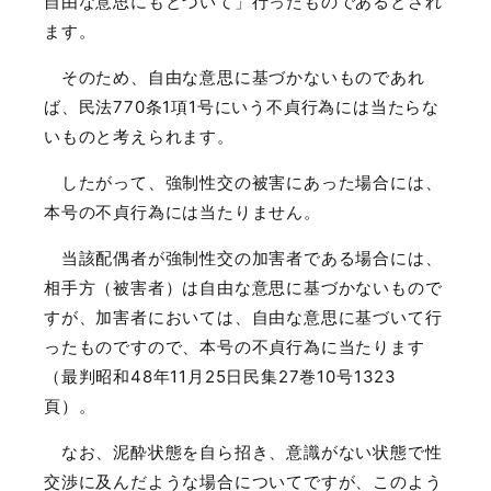
自由な意思にもとづいて」行ったものであるとされ
ます。
そのため、自由な意思に基づかないものであれ
ば、民法
770
条
1
項
1
号にいう不貞行為には当たらな
いものと考えられます。
したがって、強制性交の被害にあった場合には、
本号の不貞行為には当たりません。
当該配偶者が強制性交の加害者である場合には、
相手方（被害者）は自由な意思に基づかないもので
すが、加害者においては、自由な意思に基づいて行
ったものですので、本号の不貞行為に当たります
（最判昭和
48
年
11
月
25
日民集
27
巻
10
号
1323
頁）。
なお、泥酔状態を自ら招き、意識がない状態で性
交渉に及んだような場合についてですが、このよう