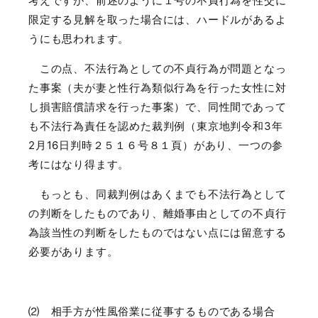
考えですが、前述のように１号の不貞行為を性交に
限定する見解を取った場合には、ハードルがあるよ
うにも思われます。
この点、不法行為としての不貞行為が問題となっ
た事案（夫が妻と性行為類似行為を行った女性に対
し損害賠償請求を行った事案）で、同性間であって
も不法行為責任を認めた裁判例（東京地判令和
3
年
2
月
16
日判時２５１６号８１頁）があり、一つの参
考にはなり得ます。
もっとも、同裁判例はあくまでも不法行為として
の判断をしたものであり、離婚事由としての不貞行
為該当性の判断をしたものではない点には留意する
必要があります。
⑵ 相手方が性風俗業に従事するものである場合