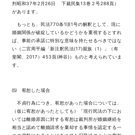
判昭和
37
年
2
月
26
日
下裁民集
13
巻２号
288
頁）
があります。
もっとも、民法
770
条
1
項
1
号の解釈として、現に
婚姻関係が破綻しているかどうかを重視するとすれ
ば、事前の承諾に特別な意味を持たせるべきではな
い（二宮周平編「新注釈民法
(17)
親族（
1
）」（有
斐閣、
2017
）
453
頁
(
神谷
)
）ものと考えられていま
す。
⑸ 宥恕した場合
不貞行為につき、宥恕があった場合については、
（仮に宥恕があったとしても）「現行民法の下にお
いては離婚原因に対する宥恕は裁判所が婚姻継続を
相当と認めて離婚請求を棄却する事情を認定する一