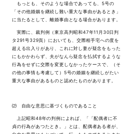
もっとも、そのような場合であっても、
5
号の
「その他婚姻を継続し難い重大な事由があるとき」
に当たるとして、離婚事由となる場合があります。
実際に、裁判例（東京高判昭和
47
年
11
月
30
日判
タ
291
号
329
頁）においても、交際相手宅への度を
超える出入りがあり、これに対し妻が疑念をもった
にもかかわらず、夫がなんら疑念を払拭するような
行為をせずに交際を変更しなかったケースで、（そ
の他の事情も考慮して）
5
号の婚姻を継続しがたい
重大な事由があるものと認めたものがあります。
⑵ 自由な意思に基づくものであること
上記昭和
48
年の判例によれば、「「配偶者に不
貞の行為があつたとき。」とは、配偶者ある者が、