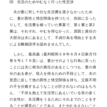
⑶ 生活のためやむなく行った性交渉
夫が妻に対し十分な生活費を渡さなかったため
に、妻が異性と情交関係を持つたり、街頭に立った
りして、生活費を補っていた事案で、第１審と第
2
審は、それぞれ、やむを得なかった、原因と責任の
大部分は夫にあるとして、不貞行為を理由とする夫
による離婚請求を認めませんでした。
しかし、最高裁（最判昭和３８年６月４日家月
15
巻９号１７９頁）は、妻がそのような行為に至った
ことには夫に相当の責任があるとしつつも、妻の身
分のある者が、収入を得るための手段として、夫の
意思に反して他の異性と情交関係を持ち、父親不明
の子を分娩するようなことが許されないのはもちろ
ん、「子供を抱えて生活苦にあえいでいる世の多く
の女性が、生活費をうるためにそれまでのことをす
ることが通常のことであり、またやむをえないこと