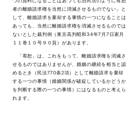
つの資料になることはあつても旧民法のように宥恕
者の離婚請求権を当然に消滅させるものでない」と
して、離婚請求を棄却する事情の一つになることは
あっても、当然に離婚請求権を消滅させるものでは
ないとした裁判例（東京高判昭和
34
年
7
月
7
日家月
１１巻１０号９０頁）があります。
「宥恕」は、これをもって、離婚請求権を消滅さ
せるものではありませんが、婚姻の継続を相当と認
めるとき（民法
770
条
2
項）として離婚請求を棄却
する一つの事情（婚姻関係が破綻しているかどうか
を判断する際の一つの事情）にはなるものと考えら
れます。