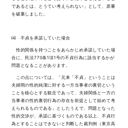
であるとは、とうてい考えられない」として、原審
を破棄しました。
⑷ 不貞を承諾していた場合
性的関係を持つことをあらかじめ承諾していた場
合に、民法
770
条
1
項
1
号の不貞行為に該当するかが
問題となることがあります。
この点については、「元来「不貞」ということは
夫婦間の性的純潔に対する一方当事者の裏切という
ことを核心とする観念であって、夫婦関係と一方の
当事者の性的裏切行為の存在を前提として始めて考
えられるものである」としたうえで、問題となった
性的交渉が、承諾に基づくものである以上、不貞行
為とすることはできないと判断した裁判例（東京高