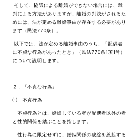
そして、協議による離婚ができない場合には、裁
判による方法がありますが、離婚の判決がされるた
めには、法が定める離婚事由が存在する必要があり
ます（民法
770
条）。
以下では、法が定める離婚事由のうち、「配偶者
に不貞な行為があったとき」（民法
770
条
1
項
1
号）
について説明します。
２，「不貞な行為」
⑴ 不貞行為
不貞行為とは、婚姻している者が配偶者以外の者
と性的関係を結ぶことを指します。
性行為に限定せずに、婚姻関係の破綻を惹起する